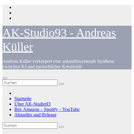
Zum
Inhalt
springen
AK-Studio93 - Andreas
Küller
Andreas Küller verkörpert eine zukunftsweisende Synthese
zwischen KI und menschlicher Kreativität
Startseite
Über AK-Studio93
Bei: Amazon – Spotify – YouTube
Aktuelles und Release