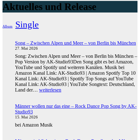
Aktuelles und Release
Single
Album
Song – Zwischen Alpen und Meer – von Berlin bis München
27. Mai 2026
Song: Zwischen Alpen und Meer – von Berlin bis München –
Pop Version by AK-Studio93Den Song gibt es bei Amazon,
YouTube und Spotify und weiteren Kanälen. Musik bei
Amazon Kanal Link: AK-Studio93 | Amazon Spotify Top 10
Kanal Link: AK-Studio93 | Spotify Top Songs auf YouTube
Kanal Link: AK-Studio93 | YouTube Songtext: Deutschland,
Song
Land der…
weiterlesen
–
Zwischen
Männer wollen nur das eine – Rock Dance Pop Song by AK-
Alpen
Studio93
und
15. Mai 2026
Meer
–
bei Amazon Musik
von
Berlin