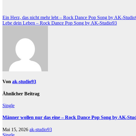
Beitragsnavigation
Ein Herz, das nicht mehr lebt – Rock Dance Pop Song by AK-Studi
Lebe dein Leben – Rock Dance Pop Song by AK-Studio93
Von
ak-studio93
Ähnlicher Beitrag
Single
Männer wollen nur das eine – Rock Dance Pop Song by AK-Stu
Mai 15, 2026
ak-studio93
Single