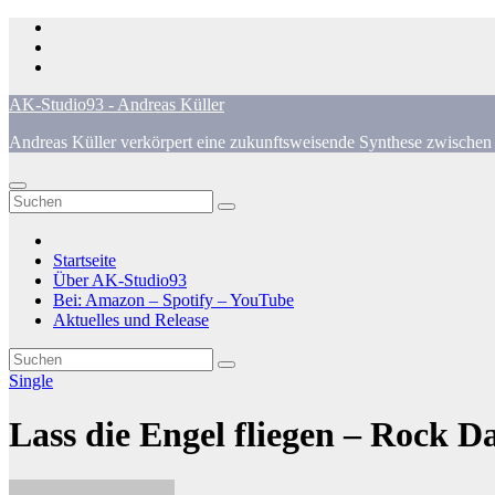
Zum
Inhalt
springen
AK-Studio93 - Andreas Küller
Andreas Küller verkörpert eine zukunftsweisende Synthese zwischen 
Startseite
Über AK-Studio93
Bei: Amazon – Spotify – YouTube
Aktuelles und Release
Single
Lass die Engel fliegen – Rock 