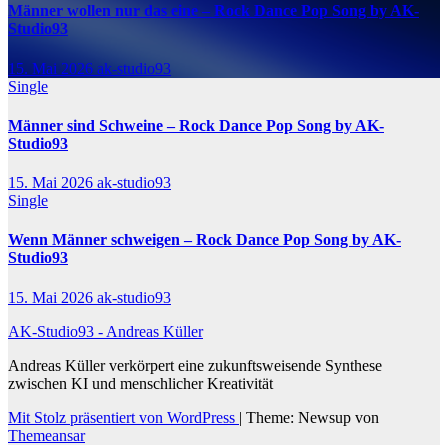
Männer wollen nur das eine – Rock Dance Pop Song by AK-
Studio93
15. Mai 2026
ak-studio93
Single
Männer sind Schweine – Rock Dance Pop Song by AK-
Studio93
15. Mai 2026
ak-studio93
Single
Wenn Männer schweigen – Rock Dance Pop Song by AK-
Studio93
15. Mai 2026
ak-studio93
AK-Studio93 - Andreas Küller
Andreas Küller verkörpert eine zukunftsweisende Synthese
zwischen KI und menschlicher Kreativität
Mit Stolz präsentiert von WordPress
|
Theme: Newsup von
Themeansar