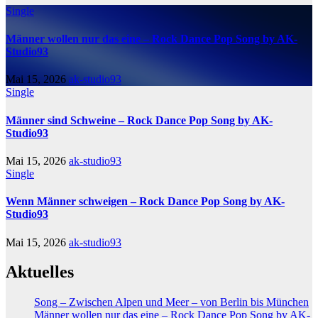
Single
Männer wollen nur das eine – Rock Dance Pop Song by AK-
Studio93
Mai 15, 2026
ak-studio93
Single
Männer sind Schweine – Rock Dance Pop Song by AK-
Studio93
Mai 15, 2026
ak-studio93
Single
Wenn Männer schweigen – Rock Dance Pop Song by AK-
Studio93
Mai 15, 2026
ak-studio93
Aktuelles
Song – Zwischen Alpen und Meer – von Berlin bis München
Männer wollen nur das eine – Rock Dance Pop Song by AK-