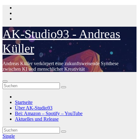
Zum
Inhalt
springen
AK-Studio93 - Andreas
Küller
Andreas Küller verkörpert eine zukunftsweisende Synthese
zwischen KI und menschlicher Kreativität
Startseite
Über AK-Studio93
Bei: Amazon – Spotify – YouTube
Aktuelles und Release
Single