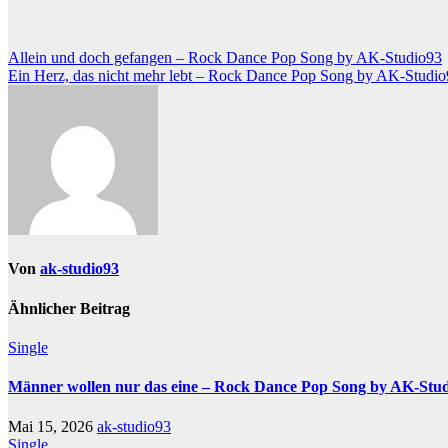
Beitragsnavigation
Allein und doch gefangen – Rock Dance Pop Song by AK-Studio93
Ein Herz, das nicht mehr lebt – Rock Dance Pop Song by AK-Studi
Von
ak-studio93
Ähnlicher Beitrag
Single
Männer wollen nur das eine – Rock Dance Pop Song by AK-Stu
Mai 15, 2026
ak-studio93
Single