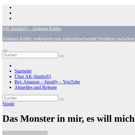
Zum
Inhalt
springen
AK-Studio93 - Andreas Küller
Andreas Küller verkörpert eine zukunftsweisende Synthese zwischen 
Startseite
Über AK-Studio93
Bei: Amazon – Spotify – YouTube
Aktuelles und Release
Single
Das Monster in mir, es will mi